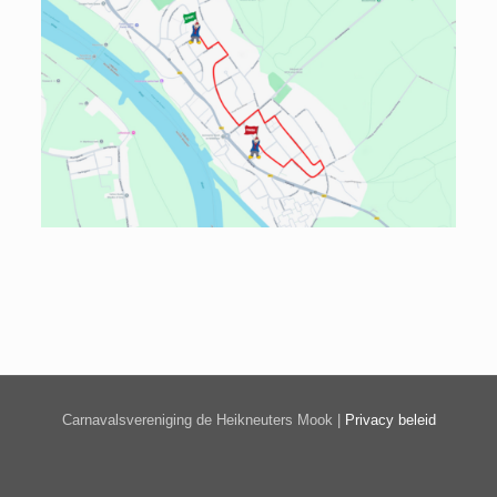
Carnavalsvereniging de Heikneuters Mook |
Privacy beleid